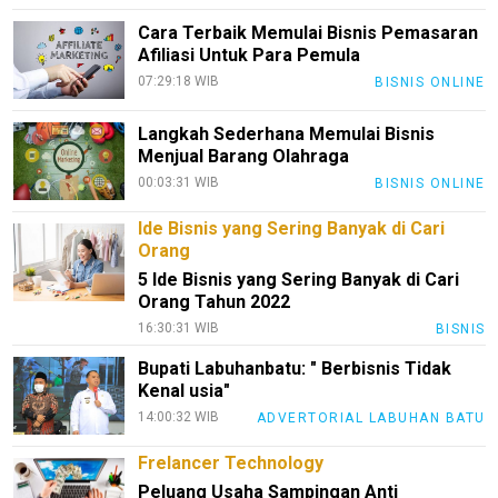
Sains
Cara Terbaik Memulai Bisnis Pemasaran
Finance
Afiliasi Untuk Para Pemula
07:29:18 WIB
BISNIS ONLINE
Entertain
Edukasi
Langkah Sederhana Memulai Bisnis
Menjual Barang Olahraga
InfoTerbaru
00:03:31 WIB
BISNIS ONLINE
Traveling
Ide Bisnis yang Sering Banyak di Cari
Sport
Orang
5 Ide Bisnis yang Sering Banyak di Cari
TeknoPedia
Orang Tahun 2022
Blog
16:30:31 WIB
BISNIS
Techno
Bupati Labuhanbatu: " Berbisnis Tidak
Guide
Kenal usia"
14:00:32 WIB
ADVERTORIAL LABUHAN BATU
Automotive
Guide
Frelancer Technology
Peluang Usaha Sampingan Anti
Trending