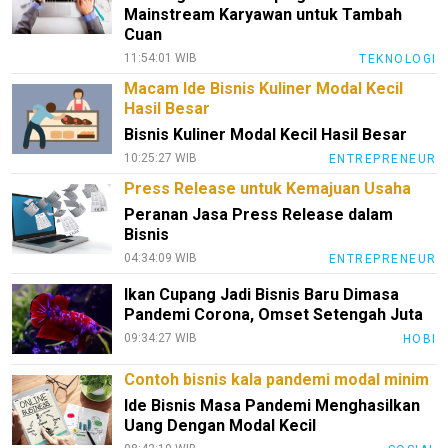
Mainstream Karyawan untuk Tambah
Smartphone
Cuan
Guide
11:54:01 WIB
TEKNOLOGI
EduBudaya
Macam Ide Bisnis Kuliner Modal Kecil
Hasil Besar
EduStyle
Bisnis Kuliner Modal Kecil Hasil Besar
TeknoGame
10:25:27 WIB
ENTREPRENEUR
Press Release untuk Kemajuan Usaha
Economy
Peranan Jasa Press Release dalam
Tekno
Bisnis
04:34:09 WIB
ENTREPRENEUR
Recipes
Ikan Cupang Jadi Bisnis Baru Dimasa
Loker
Pandemi Corona, Omset Setengah Juta
InfoKepri
09:34:27 WIB
HOBI
KuansingTerkini
Contoh bisnis kala pandemi modal minim
Ide Bisnis Masa Pandemi Menghasilkan
Bisnis
Uang Dengan Modal Kecil
Sehat