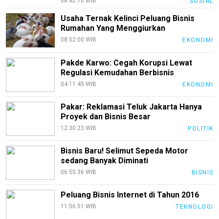
08:42:10 WIB
SOSIAL
PotensiRohil
Usaha Ternak Kelinci Peluang Bisnis
Rumahan Yang Menggiurkan
LabuhanBatu
08:52:00 WIB
EKONOMI
Info
Rohul
Pakde Karwo: Cegah Korupsi Lewat
Regulasi Kemudahan Berbisnis
Nusapos
04:11:45 WIB
EKONOMI
Pakar: Reklamasi Teluk Jakarta Hanya
Karir
Proyek dan Bisnis Besar
pendidikan
12:30:23 WIB
POLITIK
Kode
Bisnis Baru! Selimut Sepeda Motor
Etik
sedang Banyak Diminati
Internal
06:55:36 WIB
BISNIS
KEJ
Peluang Bisnis Internet di Tahun 2016
Disclaimer
11:56:51 WIB
TEKNOLOGI
Tentang