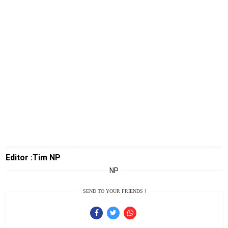
E
N
U
Home
N
E
T
W
O
R
K
Editor :Tim NP
NP
jawabarat
Guide
SEND TO YOUR FRIENDS !
Money
Liputan