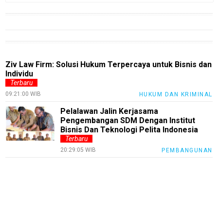
Real
Gadget
Guide
Cat
Ziv Law Firm: Solusi Hukum Terpercaya untuk Bisnis dan
Food
Individu
Terbaru
Lifestyle
09:21:00 WIB
HUKUM DAN KRIMINAL
Review
Pelalawan Jalin Kerjasama
Pinjol
Pengembangan SDM Dengan Institut
Bisnis Dan Teknologi Pelita Indonesia
SourceCode
Terbaru
20:29:05 WIB
Otomotif
PEMBANGUNAN
infotorial
Tutor
Theme